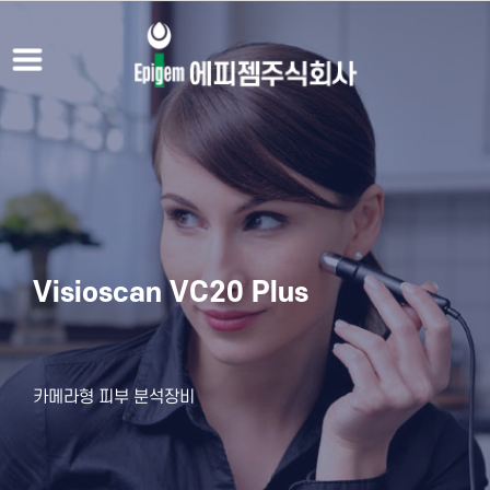
Visioscan VC20 Plus
Glossymeter GL200 probe
카메라형 피부 분석장비
피부표면광택(윤기) 측정센서기